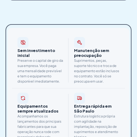
Sem investimento
Manutenção sem
inicial
preocupação
Preserve o capital de giro da
Suprimentos, peças,
sua empresa. Você paga
suporte técnico e troca de
uma mensalidade previsível
equipamento estão inclusos
e tem o equipamento
no contrato. Você só se
disponível imediatamente.
preocupa em usar.
Equipamentos
Entrega rápida em
sempre atualizados
São Paulo
Acompanhamos os
Estrutura logística própria
lançamentos dos principais
com agilidade na
fabricantes para que sua
implantação, reposição de
operação nunca rode com
suprimentos e atendimento
tecnologia defasada.
técnico.