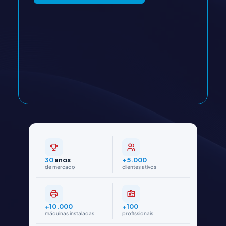
30
anos
+5.000
de mercado
clientes ativos
+10.000
+100
máquinas instaladas
profissionais