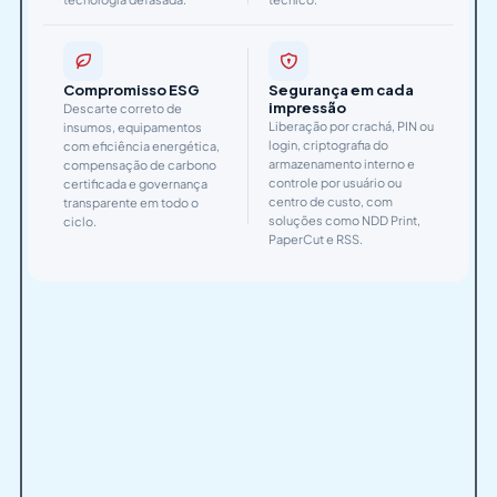
Compromisso ESG
Segurança em cada
impressão
Descarte correto de
Liberação por crachá, PIN ou
insumos, equipamentos
login, criptografia do
com eficiência energética,
armazenamento interno e
compensação de carbono
controle por usuário ou
certificada e governança
centro de custo, com
transparente em todo o
soluções como NDD Print,
ciclo.
PaperCut e RSS.