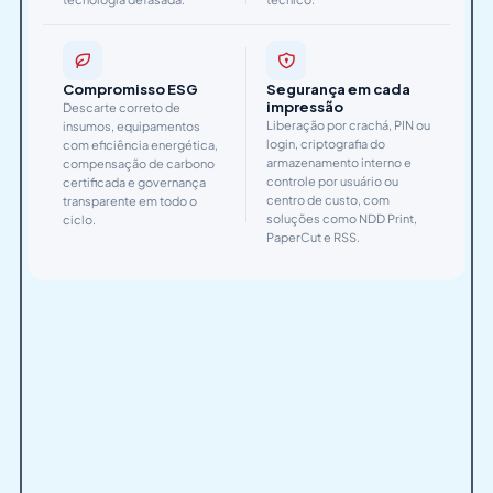
Compromisso ESG
Segurança em cada
impressão
Descarte correto de
Liberação por crachá, PIN ou
insumos, equipamentos
login, criptografia do
com eficiência energética,
armazenamento interno e
compensação de carbono
controle por usuário ou
certificada e governança
centro de custo, com
transparente em todo o
soluções como NDD Print,
ciclo.
PaperCut e RSS.