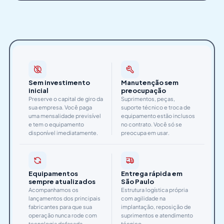
Sem investimento
Manutenção sem
inicial
preocupação
Preserve o capital de giro da
Suprimentos, peças,
sua empresa. Você paga
suporte técnico e troca de
uma mensalidade previsível
equipamento estão inclusos
e tem o equipamento
no contrato. Você só se
disponível imediatamente.
preocupa em usar.
Equipamentos
Entrega rápida em
sempre atualizados
São Paulo
Acompanhamos os
Estrutura logística própria
lançamentos dos principais
com agilidade na
fabricantes para que sua
implantação, reposição de
operação nunca rode com
suprimentos e atendimento
tecnologia defasada.
técnico.