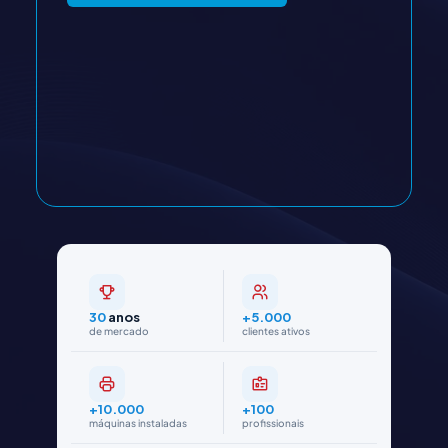
30
anos
+5.000
de mercado
clientes ativos
+10.000
+100
máquinas instaladas
profissionais