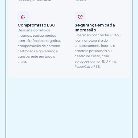
Compromisso ESG
Segurança em cada
impressão
Descarte correto de
Liberação por crachá, PIN ou
insumos, equipamentos
login, criptografia do
com eficiência energética,
armazenamento interno e
compensação de carbono
controle por usuário ou
certificada e governança
centro de custo, com
transparente em todo o
soluções como NDD Print,
ciclo.
PaperCut e RSS.