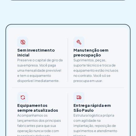
Sem investimento
Manutenção sem
inicial
preocupação
Preserve o capital de giro da
Suprimentos, peças,
sua empresa. Você paga
suporte técnico e troca de
uma mensalidade previsível
equipamento estão inclusos
e tem o equipamento
no contrato. Você só se
disponível imediatamente.
preocupa em usar.
Equipamentos
Entrega rápida em
sempre atualizados
São Paulo
Acompanhamos os
Estrutura logística própria
lançamentos dos principais
com agilidade na
fabricantes para que sua
implantação, reposição de
operação nunca rode com
suprimentos e atendimento
tecnologia defasada.
técnico.