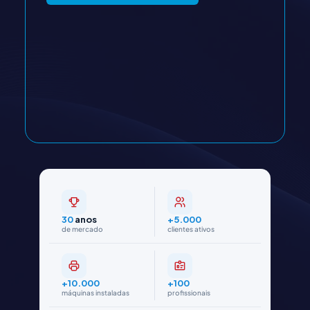
30
anos
+5.000
de mercado
clientes ativos
+10.000
+100
máquinas instaladas
profissionais